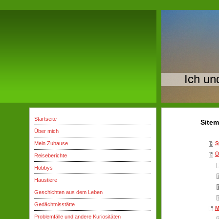
Ich un
Startseite
Site
Über mich
Mein Zuhause
S
Ü
Reiseberichte
Hobbys
Haustiere
Geschichten aus dem Leben
Gedächtnisstätte
M
Problemfälle und andere Kuriositäten