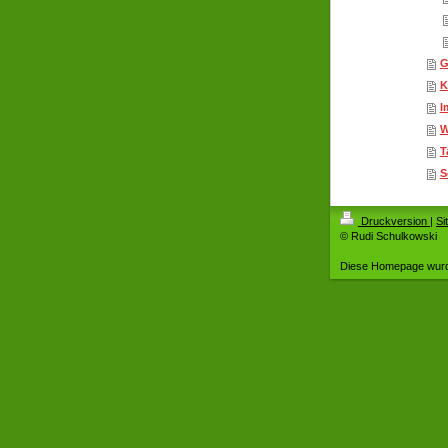
G
K
I
W
T
S
Druckversion
|
Si
© Rudi Schulkowski
Diese Homepage wur