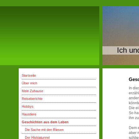
Ich un
Startseite
Gesc
Über mich
In di
Mein Zuhause
erzäh
andere
Reiseberichte
könnte
Hobbys
Die e
So ha
Haustiere
ihn z
Geschichten aus dem Leben
Dem e
Die Sache mit den Riesen
aber 
Der Hiskiatunnel
schlie