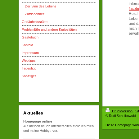
intere
Der Sinn des Lebens
faceb
Rest 
Zufriedenheit
Leben
Gedächtnisstätte
und da
mich 
Problemfälle und andere Kuriositäten
erwäh
Gästebuch
Kontakt
Impressum
Webtipps
Tagestipp
Sonstiges
Druckversion
|
Si
Aktuelles
© Rudi Schulkowski
Homepage online
Diese Homepage wur
Auf meinen neuen Internetseiten stelle ich mich
und meine Hobbys vor.