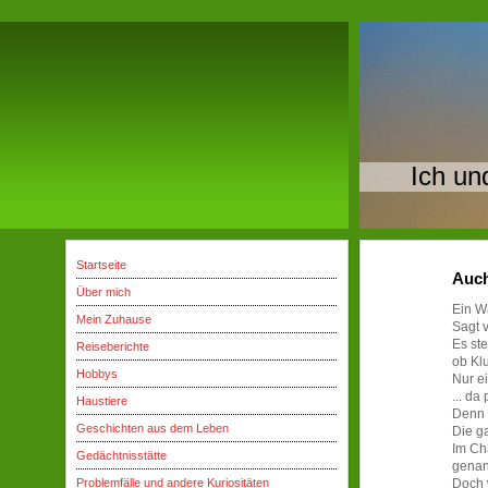
Ich un
Startseite
Auch
Über mich
Ein W
Mein Zuhause
Sagt v
Es ste
Reiseberichte
ob Klu
Hobbys
Nur ei
...
da 
Haustiere
Denn 
Geschichten aus dem Leben
Die g
Im Ch
Gedächtnisstätte
genan
Problemfälle und andere Kuriositäten
Doch w