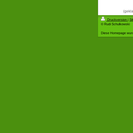
(gekla
Druckversion
|
Si
© Rudi Schulkowski
Diese Homepage wur