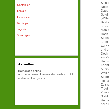
Sich 
Gästebuch
Doch 
Dass 
Kontakt
So gin
Impressum
„Will
Bald 
Webtipps
ob sic
Tagestipp
Man f
Doch 
Sonstiges
Selbst
„Zum 
Zur W
und ei
Doch 
ein Z
Und w
Aktuelles
Konnt’
Auf e
Homepage online
Weil e
Auf meinen neuen Internetseiten stelle ich mich
So gr
und meine Hobbys vor.
sie pa
Zu st
Trägt 
Zum Z
Steht 
Und tr
bei e