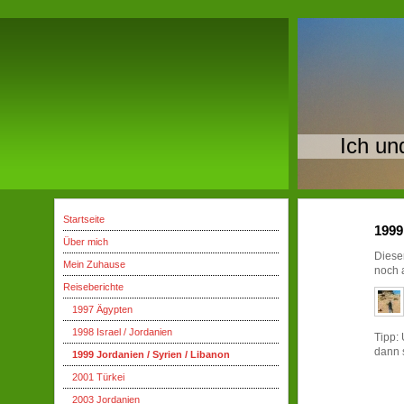
Ich un
Startseite
1999
Über mich
Dieser
Mein Zuhause
noch 
Reiseberichte
1997 Ägypten
1998 Israel / Jordanien
Tipp: 
dann 
1999 Jordanien / Syrien / Libanon
2001 Türkei
2003 Jordanien