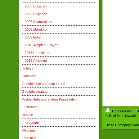
2005 Bulgarien
2006 Bulgarien
2007 Städtereisen
2008 Marokko
2009 Indien
2010 Ägypten / Libyen
2013 Usbekistan
2015 Äthiopien
Hobbys
Haustiere
Geschichten aus dem Leben
Gedächtnisstätte
Problemfälle und andere Kuriositäten
Gästebuch
Druckversion
|
Si
Kontakt
© Rudi Schulkowski
Impressum
Diese Homepage wur
Webtipps
Tagestipp