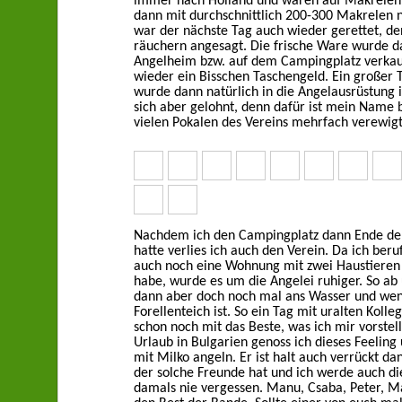
immer nach Holland und waren auf Makrelen
dann mit durchschnittlich 200-300 Makrelen
war der nächste Tag auch wieder gerettet, d
räuchern angesagt. Die frische Ware wurde d
Angelheim bzw. auf dem Campingplatz verkauf
wieder ein Bisschen Taschengeld. Ein großer T
wurde dann natürlich in die Angelausrüstung in
sich aber gelohnt, denn dafür ist mein Name b
vielen Pokalen des Vereins mehrfach verewigt
Nachdem ich den Campingplatz dann Ende der
hatte verlies ich auch den Verein. Da ich beru
auch noch eine Wohnung mit zwei Haustieren
habe, wurde es um die Angelei ruhiger. So ab 
dann aber doch noch mal ans Wasser und wen
Forellenteich ist. So ein Tag mit uralten Koll
schon noch mit das Beste, was ich mir vorstel
Urlaub in Bulgarien genoss ich dieses Feeling
mit Milko angeln. Er ist halt auch verrückt d
der solche Freunde hat und ich werde auch d
damals nie vergessen. Manu, Csaba, Peter, 