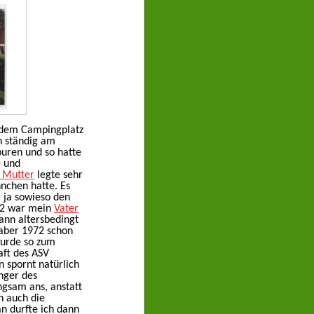
f dem Campingplatz
h ständig am
puren und so hatte
- und
 Mutter
legte sehr
hnchen hatte. Es
r ja sowieso den
72 war mein
Vater
ann altersbedingt
 aber 1972 schon
wurde so zum
aft des ASV
en spornt natürlich
nger des
ngsam ans, anstatt
n auch die
an durfte ich dann