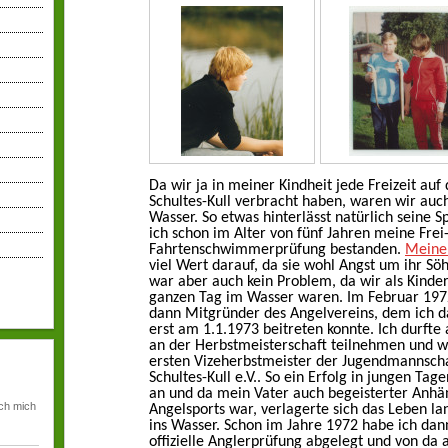
Da wir ja in meiner Kindheit jede Freizeit au
Schultes-Kull verbracht haben, waren wir auc
Wasser. So etwas hinterlässt natürlich seine S
ich schon im Alter von fünf Jahren meine Frei
Fahrtenschwimmerprüfung bestanden.
Meine
viel Wert darauf, da sie wohl Angst um ihr Sö
war aber auch kein Problem, da wir als Kinde
ganzen Tag im Wasser waren. Im Februar 19
dann Mitgründer des Angelvereins, dem ich d
erst am 1.1.1973 beitreten konnte. Ich durfte
an der Herbstmeisterschaft teilnehmen und 
ersten Vizeherbstmeister der Jugendmannsch
Schultes-Kull e.V.. So ein Erfolg in jungen Tag
an und da mein Vater auch begeisterter Anhä
ich mich
Angelsports war, verlagerte sich das Leben la
ins Wasser. Schon im Jahre 1972 habe ich dan
offizielle Anglerprüfung abgelegt und von da 