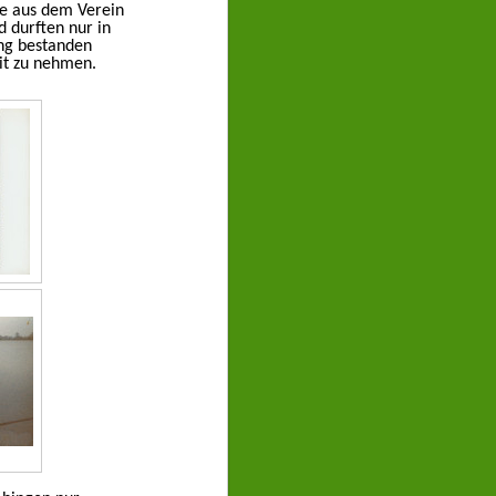
he aus dem Verein
d durften nur in
ung bestanden
mit zu nehmen.