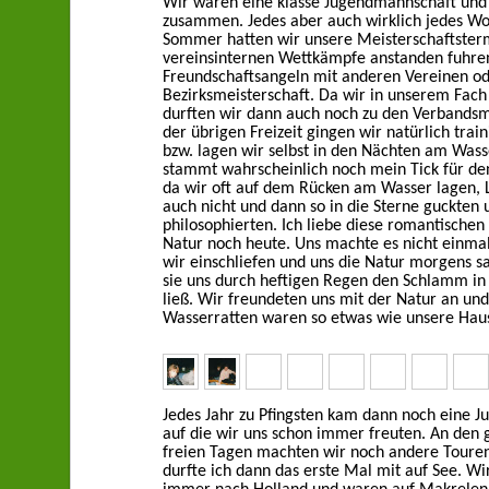
Wir waren eine klasse Jugendmannschaft und
zusammen. Jedes aber auch wirklich jedes W
Sommer hatten wir unsere Meisterschaftster
vereinsinternen Wettkämpfe anstanden fuhren
Freundschaftsangeln mit anderen Vereinen od
Bezirksmeisterschaft. Da wir in unserem Fach
durften wir dann auch noch zu den Verbandsme
der übrigen Freizeit gingen wir natürlich trai
bzw. lagen wir selbst in den Nächten am Wasse
stammt wahrscheinlich noch mein Tick für d
da wir oft auf dem Rücken am Wasser lagen, 
auch nicht und dann so in die Sterne guckten 
philosophierten. Ich liebe diese romantischen 
Natur noch heute. Uns machte es nicht einma
wir einschliefen und uns die Natur morgens s
sie uns durch heftigen Regen den Schlamm in
ließ. Wir freundeten uns mit der Natur an und 
Wasserratten waren so etwas wie unsere Haus
Jedes Jahr zu Pfingsten kam dann noch eine J
auf die wir uns schon immer freuten. An den
freien Tagen machten wir noch andere Touren
durfte ich dann das erste Mal mit auf See. Wi