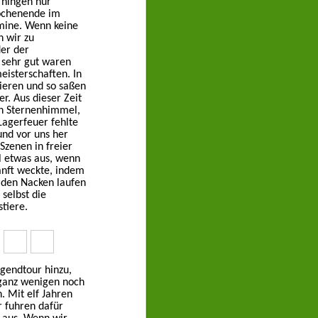
 hingen nur
ochenende im
mine. Wenn keine
 wir zu
er der
 sehr gut waren
isterschaften. In
nieren und so saßen
r. Aus dieser Zeit
en Sternenhimmel,
Lagerfeuer fehlte
und vor uns her
Szenen in freier
l etwas aus, wenn
anft weckte, indem
 den Nacken laufen
selbst die
tiere.
ugendtour hinzu,
 ganz wenigen noch
. Mit elf Jahren
r fuhren dafür