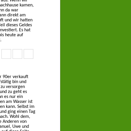
 aus. Wenn wir
 nachhause kamen,
enn da war
ann direkt am
t und wir hatten
eil dieses Geldes
vestiert. Es hat
is heute auf
.
 90er verkauft
fstätig bin und
 zu versorgen
und zu geht es
n es nur ein
egen am Wasser ist
len kann. Selbst im
 und ging einen Tag
anach. Wohl dem,
ie Anderen von
Manuel, Uwe und