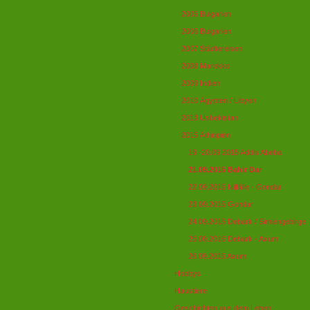
2005 Bulgarien
2006 Bulgarien
2007 Städtereisen
2008 Marokko
2009 Indien
2010 Ägypten / Libyen
2013 Usbekistan
2015 Äthiopien
19.-20.09.2015 Addis Abeba
21.09.2015 Bahir Dar
22.09.2015 Nilfälle - Gondar
23.09.2015 Gondar
24.09.2015 Debark / Simiengebirge
25.09.2016 Debark - Axum
26.09.2015 Axum
Hobbys
Haustiere
Geschichten aus dem Leben