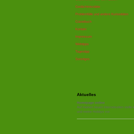
Gedächtnisstätte
Problemfälle und andere Kuriositäten
Gästebuch
Kontakt
Impressum
Webtipps
Tagestipp
Sonstiges
Aktuelles
Homepage online
Auf meinen neuen Internetseiten stelle 
und meine Hobbys vor.