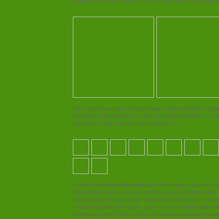
umgerechnet etwas über 40 Cent und man kann sie gut gen
Nach der Pause trafen wir uns wieder mit dem Rest der Grupp
den Markt. Hier bekamen wir das erste Mal Rohkaffee zu seh
machten wir halt und sahen den Arbeitern zu.
Unsere Mitreisende Wiltrud gestand der Gruppe, dass sie an
hätte und da musste ich ja so ehrlich sein und zugeben, dass
Am Abend fuhren wir zu einer Gaststätte und wurden mit einer
Geburtstagsfeier überrascht. Jeder von uns Beiden hatte ein 
Schriftzug auf dem Tisch stehen. An diesem wunderschönen 