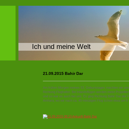
Ich und meine Welt
21.09.2015 Bahir Dar
Am frühen Morgen meines 53. Geburtstages machten wir uns
Richtung Flughafen. Bei Inlandsflügen werden meist Propelle
und so war es auch bei uns. Es ging Richtung Bahir Dar der 
Amhara, wo wir nach ca. 45-minütigen Flug schon etwa um 8