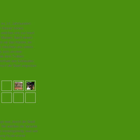
s ins 14. Jahrhundert
 Klöster hörten,
, welches uns zur Insel
wa Mariam. Nach einem
en wir das Kloster, an
r mischten uns unters
s sich um eine
eile dem Treiben
nnerhalb des Gebäudes.
noch die Stadt angucken
egs war, durch die Stadt
Wir wählten die Variante
r kostengünstig, was wie
ckung Nyala kostet