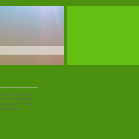
 wieder auf den Weg
rmaschinen eingesetzt
Hauptstadt der Provinz
 Uhr landeten.