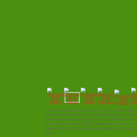
Nach dem Einchecken machten wir uns direkt auf den Weg z
handelt es sich um Afrikas höchstgelegenen See in ca. 1800 
Meeresspiegel. Mit einer Länge von ca. 70 und einer Breite v
er eine Fläche von über 3000 Quadratkilometern und ist somi
Landes. Aus diesem See entspringt der Abbay, wie der Blaue N
wird.