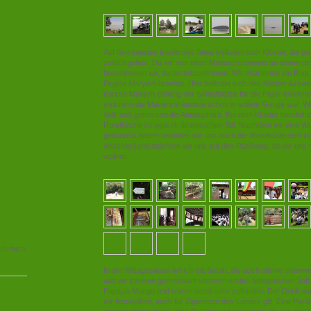
Auf den meisten Inseln des Sees befinden sich Klöster, die bi
zurückgehen. Da wir von einer Marienzeremonie an einem der
beschlossen wir, daran teilzunehmen. Wir charterten ein Boot
Birgida Maryam brachte. Hier befindet sich das Kloster Aze
kurzen Marsch entlang der Schlafplätze für die Pilger erreicht
welchem die Marienzeremonie schon in vollem Gange war. Wi
Volk und genossen die Atmosphäre. Bei dem Kloster handelt e
Rundkirche im typisch äthiopischen Stil. Nachdem wir eine W
gelauscht hatten besahen wir uns noch die Wandmalereien i
Anschließend machten wir uns auf den Rückweg, da wir uns 
wollten.
ich mich
In der Mittagspause lief ich mit Sarah, die auch alleine unterw
und wir tranken gemeinsam unseren ersten äthiopischen Saft. 
Papaya-Mango und waren damit sehr zufrieden. Der Drink wa
wir feststellten, auch für Zigaretten des Landes gilt. Eine Pa