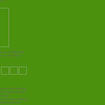
ießen.
e und wir liefen über
en. An einer Mühle
 diesem Tag Geburtstag
 es mir ebenso erginge.
 kleinen
Licht mit Happy Birthday-
Abend tranken wir