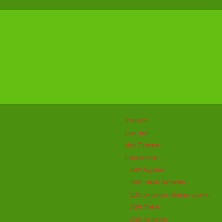
Startseite
Über mich
Mein Zuhause
Reiseberichte
1997 Ägypten
1998 Israel / Jordanien
1999 Jordanien / Syrien / Libanon
2001 Türkei
2003 Jordanien