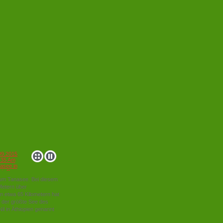
um Tanasee. Bei diesem
Metern über
on etwa 65 Kilometern hat
t der größte See des
il in Äthiopien genannt